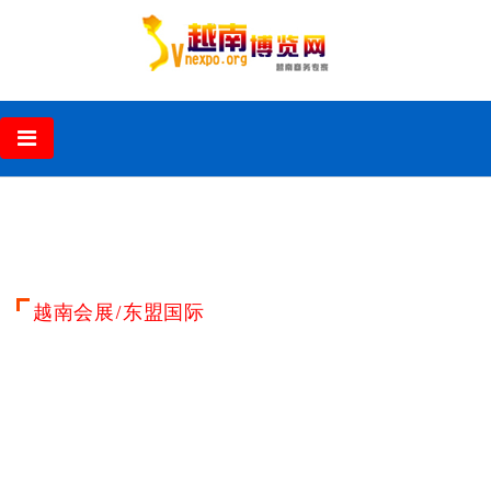
‹
›
越南会展/东盟国际