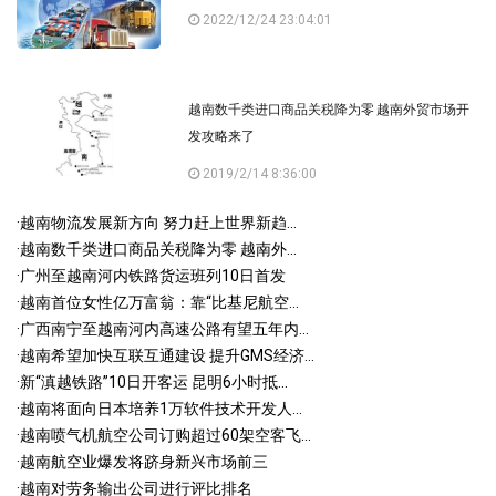
2022/12/24 23:04:01
越南数千类进口商品关税降为零 越南外贸市场开
发攻略来了
2019/2/14 8:36:00
·
越南物流发展新方向 努力赶上世界新趋...
·
越南数千类进口商品关税降为零 越南外...
·
广州至越南河内铁路货运班列10日首发
·
越南首位女性亿万富翁：靠“比基尼航空...
·
广西南宁至越南河内高速公路有望五年内...
·
越南希望加快互联互通建设 提升GMS经济...
·
新“滇越铁路”10日开客运 昆明6小时抵...
·
越南将面向日本培养1万软件技术开发人...
·
越南喷气机航空公司订购超过60架空客飞...
·
越南航空业爆发将跻身新兴市场前三
·
越南对劳务输出公司进行评比排名