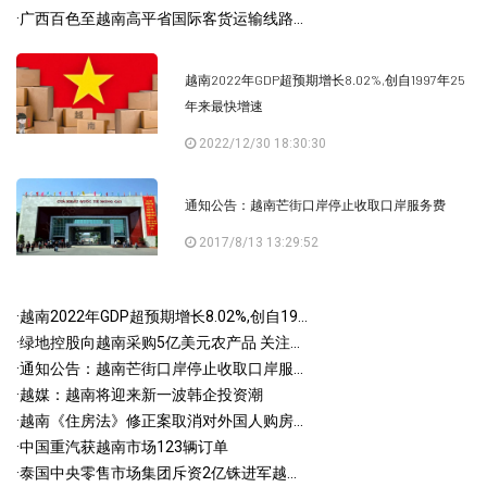
·
广西百色至越南高平省国际客货运输线路...
越南2022年GDP超预期增长8.02%,创自1997年25
年来最快增速
2022/12/30 18:30:30
通知公告：越南芒街口岸停止收取口岸服务费
2017/8/13 13:29:52
·
越南2022年GDP超预期增长8.02%,创自19...
·
绿地控股向越南采购5亿美元农产品 关注...
·
通知公告：越南芒街口岸停止收取口岸服...
·
越媒：越南将迎来新一波韩企投资潮
·
越南《住房法》修正案取消对外国人购房...
·
中国重汽获越南市场123辆订单
·
泰国中央零售市场集团斥资2亿铢进军越...