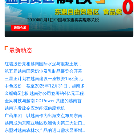
最新会展
最新动态
红墙股份亮相越南国际水泥与混凝土展，...
第五届越南国际奶业及乳制品展览会开幕
三星正计划在越南建设一座投资15亿美元...
中色股份：截至2025年12月31日，越南多...
金螳螂5连板 越南孙公司签署约4亿元工程...
金风科技与越南 GG Power 共建的越南首...
越南连发政令应对能源供应危机
广药集团：以越南作为出海支点布局东南...
越南成为东南亚地区欧洲禽肉第二大进口...
东盟对越南农林水产品的进口需求显著增...