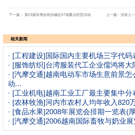
下一篇：
第23届东博会初步确定47场重点经贸活动
上一篇：没有上一
相关新闻
· [工程建设]
国际国内主要机场三字代码表
· [服饰纺织]
台湾服装代工企业儒鸿将大
· [汽摩交通]
越南电动车市场生意前景怎么
动...
· [工业机电]
越南工业工厂最主要集中分
· [农林牧渔]
河内市农村人均年收入820
· [食品水果]
2008年展览会排期一览表(
· [汽摩交通]
2006越南国际畜牧与奶业