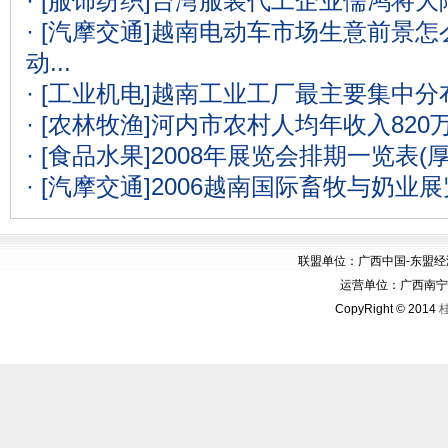
· [服饰纺织]
台湾服装代工企业儒鸿将大
· [汽摩交通]
越南电动车市场生意前景怎么
动...
· [工业机电]
越南工业工厂最主要集中分
· [农林牧渔]
河内市农村人均年收入820
· [食品水果]
2008年展览会排期一览表(
· [汽摩交通]
2006越南国际畜牧与奶业
联盟单位：广西中国-东盟
运营单位：广西南宁华博
CopyRight © 2014
桂