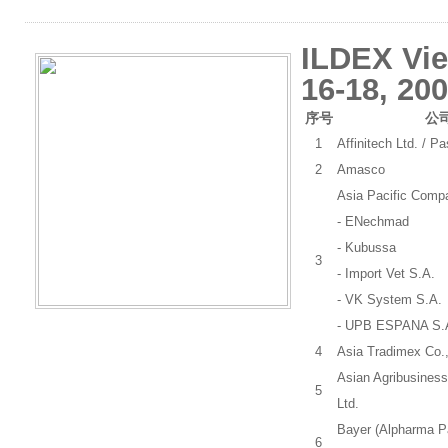
ILDEX Vi
16-18, 20
序号
公
1
Affinitech Ltd. / P
2
Amasco
Asia Pacific Comp
- ENechmad
- Kubussa
3
- Import Vet S.A.
- VK System S.A.
- UPB ESPANA S.
4
Asia Tradimex Co.,
Asian Agribusiness
5
Ltd.
Bayer (Alpharma P
6