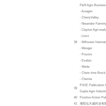
P&N Agro Business
- Aviagen
- CherryValley
- Neuendor Farmin
- Clayton Agri-mark
- Linco
38
- Wifnveen Internat
- Wenger
- Provimi
- Exafan
- Weda
- Chore time Brock
- Chemie
PIXIE Publication I
39
Gupta Agro Industr
40
Positive Action Pub
41
濮阳泓天威药业有