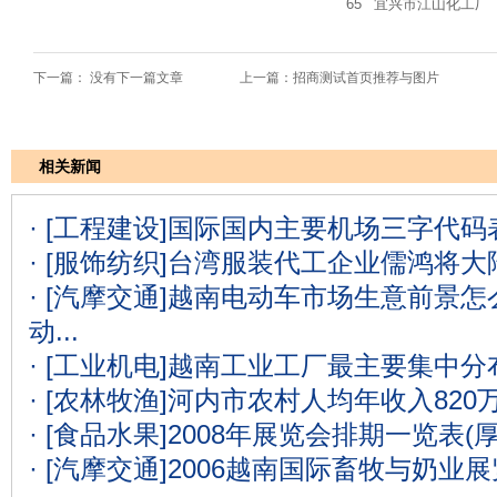
65
宜兴市江山化工厂
下一篇： 没有下一篇文章 上一篇：
招商测试首页推荐与图片
相关新闻
· [工程建设]
国际国内主要机场三字代码表
· [服饰纺织]
台湾服装代工企业儒鸿将大
· [汽摩交通]
越南电动车市场生意前景怎么
动...
· [工业机电]
越南工业工厂最主要集中分
· [农林牧渔]
河内市农村人均年收入820
· [食品水果]
2008年展览会排期一览表(
· [汽摩交通]
2006越南国际畜牧与奶业