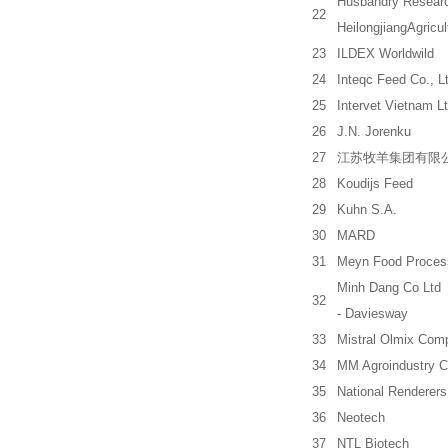
Husbandry Research
22
HeilongjiangAgricul
23
ILDEX Worldwild
24
Inteqc Feed Co., L
25
Intervet Vietnam Lt
26
J.N. Jorenku
27
江苏牧羊集团有限
28
Koudijs Feed
29
Kuhn S.A.
30
MARD
31
Meyn Food Process
Minh Dang Co Ltd
32
- Daviesway
33
Mistral Olmix Comp
34
MM Agroindustry C
35
National Renderers
36
Neotech
37
NTL Biotech