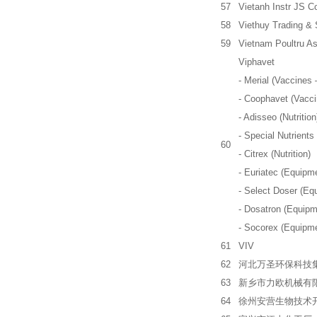
57
Vietanh Instr JS C
58
Viethuy Trading & 
59
Vietnam Poultru As
Viphavet
- Merial (Vaccines
- Coophavet (Vacc
- Adisseo (Nutrition
- Special Nutrients 
60
- Citrex (Nutrition)
- Euriatec (Equipm
- Select Doser (Eq
- Dosatron (Equipm
- Socorex (Equipm
61
VIV
62
河北万圣环保科技
63
新乡市力欧机械有
64
徐州安营生物技术