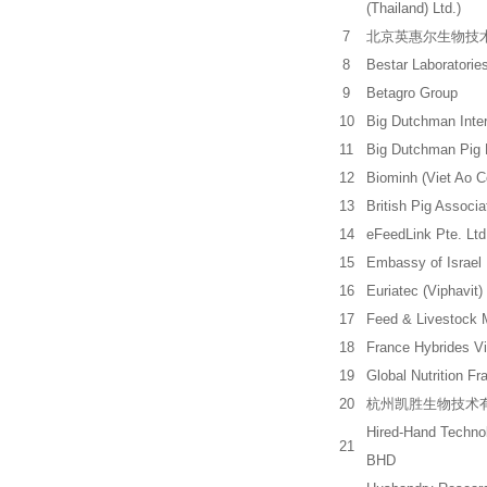
(Thailand) Ltd.)
7
北京英惠尔生物技
8
Bestar Laboratories
9
Betagro Group
10
Big Dutchman Inte
11
Big Dutchman Pig
12
Biominh (Viet Ao 
13
British Pig Associa
14
eFeedLink Pte. Ltd
15
Embassy of Israel
16
Euriatec (Viphavit)
17
Feed & Livestock 
18
France Hybrides V
19
Global Nutrition Fr
20
杭州凯胜生物技术
Hired-Hand Techno
21
BHD