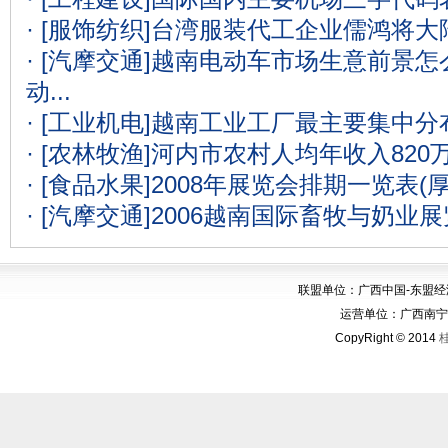
· [服饰纺织]
台湾服装代工企业儒鸿将大
· [汽摩交通]
越南电动车市场生意前景怎么
动...
· [工业机电]
越南工业工厂最主要集中分
· [农林牧渔]
河内市农村人均年收入820
· [食品水果]
2008年展览会排期一览表(
· [汽摩交通]
2006越南国际畜牧与奶业
联盟单位：广西中国-东盟
运营单位：广西南宁华博
CopyRight © 2014
桂