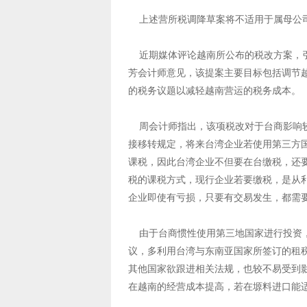
上述营所税调降草案将不适用于属母公司
近期媒体评论越南所公布的税改方案，引述
芳会计师意见，该提案主要目标包括调节
的税务议题以减轻越南营运的税务成本。
周会计师指出，该项税改对于台商影响较
接移转规定，将来台湾企业若使用第三方
课税，因此台湾企业不但要在台缴税，还
税的课税方式，现行企业若要缴税，是从利
企业即使有亏损，只要有交易发生，都需
由于台商惯性使用第三地国家进行投资，
议，多利用台湾与东南亚国家所签订的租
其他国家欲跟进相关法规，也较不易受到影
在越南的经营成本提高，若在塬料进口能