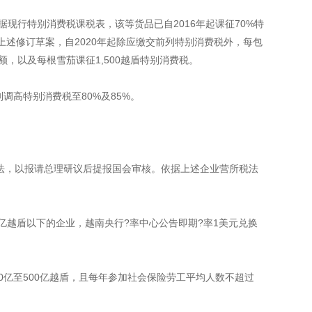
据现行特别消费税课税表，该等货品已自2016年起课征70%特
依上述修订草案，自2020年起除应缴交前列特别消费税外，每包
费税额，以及每根雪茄课征1,500越盾特别消费税。
别调高特别消费税至80%及85%。
，以报请总理研议后提报国会审核。依据上述企业营所税法
0亿越盾以下的企业，越南央行?率中心公告即期?率1美元兑换
0亿至500亿越盾，且每年参加社会保险劳工平均人数不超过