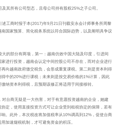
及其所有公司型态，且母公司持有股权25%之子公司。
工商时报于本(2017)年9月21日刊载安永会计师事务所周黎
越南国家预算、简化税务系统以符合国际趋势，以及阐明具争议
大的部分有两项，第一：越南仿效中国大陆及印度，引进间
国家进行投资，越南会认定中间控股公司不存在，而对企业进行
要再向越南政府缴交税负，会形成重复课税。第二则是资本利得
得中的20%进行课税；未来则是按交易价格的1%计算，因此
要缴纳资本利得税，且预期该修正将适用于间接移转。
对台商无疑是一大伤害，对于有意愿投资越南的企业，她建
税协定，使用直接投资方式可让企业受到租税协定的保障，若有
响。此外，本次税改将加值税率从10%调高到12%，促使台商
适用加速煺税机制，才可避免资金的积压。