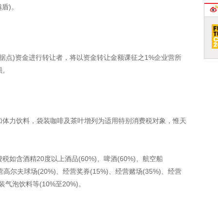
越盾)。
据点)资金进行转让者，将以资金转让金额课征之1%企业营所
损。
加体力饮料，袋装咖啡及茶叶增列为适用特别消费税对象，惟天
含酒精20度以上酒品(60%)、啤酒(60%)、航空船
经营高尔夫球场(20%)、经营奖券(15%)、经营赌场(35%)、经营
装气泡饮料等(10%至20%)。