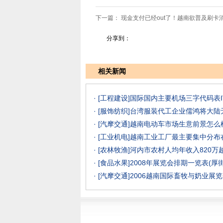
下一篇：
现金支付已经out了！越南欲普及刷卡
分享到：
相关新闻
· [工程建设]
国际国内主要机场三字代码表I
· [服饰纺织]
台湾服装代工企业儒鸿将大陆
· [汽摩交通]
越南电动车市场生意前景怎么样？
· [工业机电]
越南工业工厂最主要集中分布
· [农林牧渔]
河内市农村人均年收入820万
· [食品水果]
2008年展览会排期一览表(厚
· [汽摩交通]
2006越南国际畜牧与奶业展