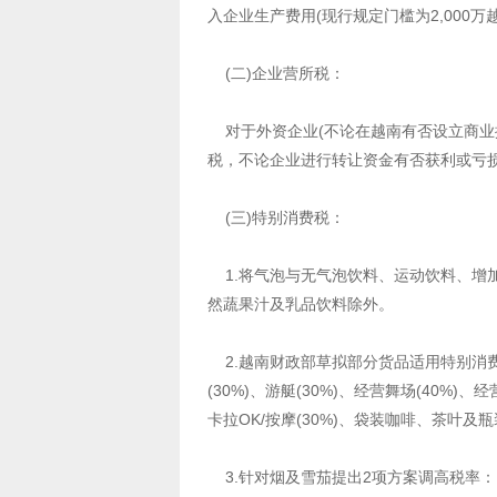
入企业生产费用(现行规定门槛为2,000万
(二)企业营所税：
对于外资企业(不论在越南有否设立商业
税，不论企业进行转让资金有否获利或亏
(三)特别消费税：
1.将气泡与无气泡饮料、运动饮料、增
然蔬果汁及乳品饮料除外。
2.越南财政部草拟部分货品适用特别消费税如
(30%)、游艇(30%)、经营舞场(40%)、
卡拉OK/按摩(30%)、袋装咖啡、茶叶及瓶
3.针对烟及雪茄提出2项方案调高税率：