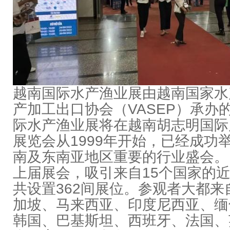
越南国际水产渔业展由越南国家水
产加工出口协会（VASEP）承办
际水产渔业展将在越南胡志明国际
展览会从1999年开始，已经成功
南及东南亚地区重要的行业盛会。
上届展会，
吸引来自15个国家的近
共设置362间展位。
参观者大都来
加坡、马来西亚、印度尼西亚、缅
韩国、巴基斯坦、西班牙、法国、