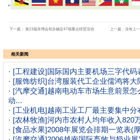
"
下一篇：
第23届东博会初步确定47场重点经贸活动
上一篇：没有上一
相关新闻
· [工程建设]
国际国内主要机场三字代码表
· [服饰纺织]
台湾服装代工企业儒鸿将大
· [汽摩交通]
越南电动车市场生意前景怎么
动...
· [工业机电]
越南工业工厂最主要集中分
· [农林牧渔]
河内市农村人均年收入820
· [食品水果]
2008年展览会排期一览表(
· [汽摩交通]
2006越南国际畜牧与奶业