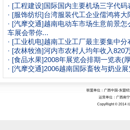
· [工程建设]
国际国内主要机场三字代码表
· [服饰纺织]
台湾服装代工企业儒鸿将大
· [汽摩交通]
越南电动车市场生意前景怎么
车展会带你...
· [工业机电]
越南工业工厂最主要集中分
· [农林牧渔]
河内市农村人均年收入820
· [食品水果]
2008年展览会排期一览表(
· [汽摩交通]
2006越南国际畜牧与奶业
联盟单位：广西中国-东盟
运营单位：广西南宁华博
CopyRight © 2014
桂