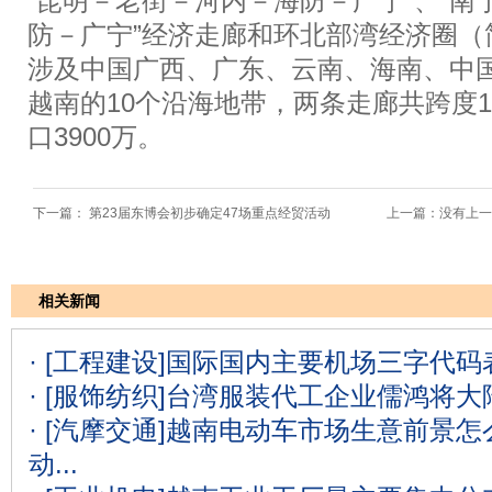
“昆明－老街－河内－海防－广宁”、“
防－广宁”经济走廊和环北部湾经济圈（
涉及中国广西、广东、云南、海南、中
越南的10个沿海地带，两条走廊共跨度
口3900万。
下一篇：
第23届东博会初步确定47场重点经贸活动
上一篇：没有上一
相关新闻
· [工程建设]
国际国内主要机场三字代码表
· [服饰纺织]
台湾服装代工企业儒鸿将大
· [汽摩交通]
越南电动车市场生意前景怎么
动...