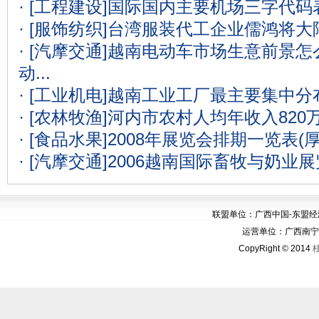
· [工程建设]
国际国内主要机场三字代码表
· [服饰纺织]
台湾服装代工企业儒鸿将大
· [汽摩交通]
越南电动车市场生意前景怎么
动...
· [工业机电]
越南工业工厂最主要集中分
· [农林牧渔]
河内市农村人均年收入820
· [食品水果]
2008年展览会排期一览表(
· [汽摩交通]
2006越南国际畜牧与奶业
联盟单位：广西中国-东盟
运营单位：广西南宁华博
CopyRight © 2014
桂