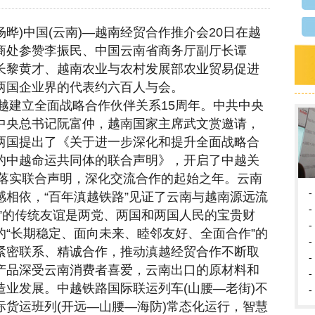
杨晔)中国(云南)—越南经贸合作推介会20日在越
商处参赞李振民、中国云南省商务厅副厅长谭
长黎黄才、越南农业与农村发展部农业贸易促进
两国企业界的代表约六百人与会。
中越建立全面战略合作伙伴关系15周年。中共中央
中央总书记阮富仲，越南国家主席武文赏邀请，
两国提出了《关于进一步深化和提升全面战略合
的中越命运共同体的联合声明》，开启了中越关
国落实联合声明，深化交流合作的起始之年。云南
-
相依，“百年滇越铁路”见证了云南与越南源远流
-
”的传统友谊是两党、两国和两国人民的宝贵财
-
“长期稳定、面向未来、睦邻友好、全面合作”的
-
紧密联系、精诚合作，推动滇越经贸合作不断取
-
产品深受云南消费者喜爱，云南出口的原材料和
-
业发展。中越铁路国际联运列车(山腰—老街)不
-
货运班列(开远—山腰—海防)常态化运行，智慧