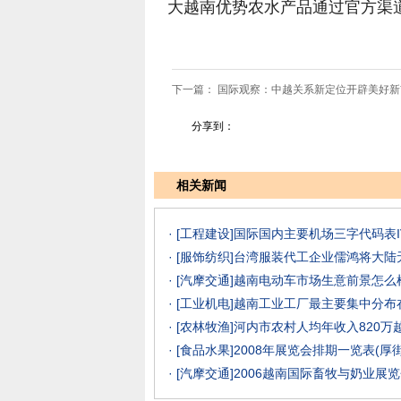
大越南优势农水产品通过官方渠
下一篇：
国际观察：中越关系新定位开辟美好新
分享到：
相关新闻
· [工程建设]
国际国内主要机场三字代码表I
· [服饰纺织]
台湾服装代工企业儒鸿将大陆
· [汽摩交通]
越南电动车市场生意前景怎么样？
· [工业机电]
越南工业工厂最主要集中分布
· [农林牧渔]
河内市农村人均年收入820万
· [食品水果]
2008年展览会排期一览表(厚
· [汽摩交通]
2006越南国际畜牧与奶业展