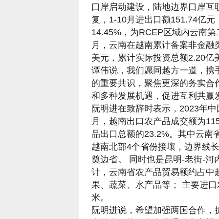
口岸启动建设，陆地边界口岸互
复，1-10月进出口额151.74
14.45%，为RCEP区域内云南
月，云南在越南累计备案非金融类
美元，累计实际投资总额2.20亿
谭伟说，我们愿同越方一道，携
的重要共识，聚焦更深的务实合
和多种发展机遇，促进互利共赢
阮明进在致辞时表示，2023年中
月，越南出口农产品成交额为115
品出口总额的23.2%。其中云
越南北部4个省份接壤，边界线长
奠边省。 同时也是昆明-老街-河
计，云南省农产品贸易额约占中越
果、蔬菜、水产品等； 主要进
米。
阮明进说，希望加强两国合作，