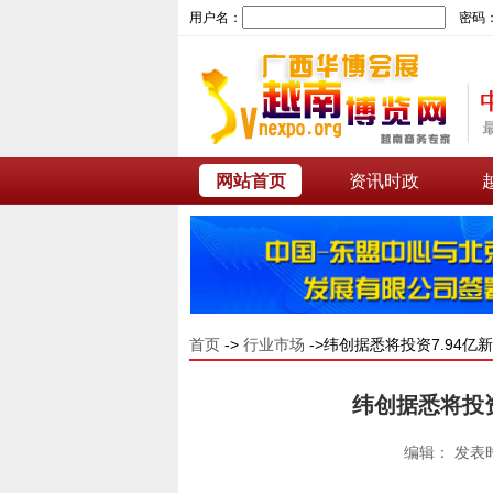
用户名：
密码
网站首页
资讯时政
首页
->
行业市场
->纬创据悉将投资7.94
纬创据悉将投资
编辑： 发表时