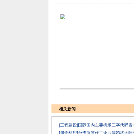
相关新闻
· [工程建设]
国际国内主要机场三字代码表I
· [服饰纺织]
台湾服装代工企业儒鸿将大陆