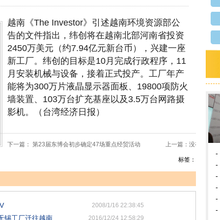
越南《The Investor》引述越南环境资源部公
告的文件指出，纬创将在越南北部河南省投资
2450万美元（约7.94亿元新台币），兴建一座
新工厂。纬创的目标是10月完成行政程序，11
月安装机械与设备，接着正式投产。工厂年产
能将为300万片液晶显示器面板、19800项防火
墙装置、103万台扩充基座以及3.5万台网路摄
影机。（台湾经济日报）
下一篇：
第23届东博会初步确定47场重点经贸活动
上一篇：没有上一篇
-
标签：
-
-
-
-
V
2008/1/16 22:38:45
-
无锡工厂迁往越南
2016/12/24 12:58:29