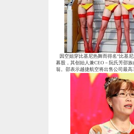
因空姐穿比基尼热舞而得名“比基尼航
募股，其创始人兼CEO－阮氏芳邵族(Nguy
翁。邵表示越捷航空将出售公司最高