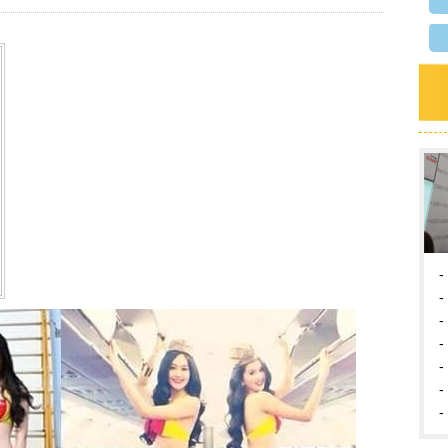
-
-
-
-
-
-
-