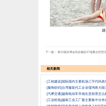
越
下一篇：
第23届东博会初步确定47场重点经贸
相关新闻
· [工程建设]
国际国内主要机场三字代码表I
· [服饰纺织]
台湾服装代工企业儒鸿将大陆
· [汽摩交通]
越南电动车市场生意前景怎么样？
· [工业机电]
越南工业工厂最主要集中分布