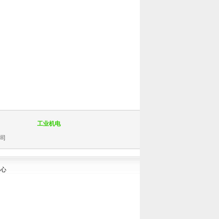
工业机电
司
中心