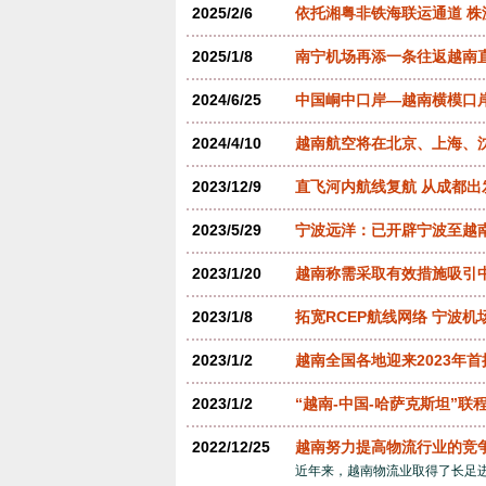
2025/2/6
依托湘粤非铁海联运通道 株
2025/1/8
南宁机场再添一条往返越南
2024/6/25
中国峒中口岸—越南横模口
2024/4/10
越南航空将在北京、上海、沈
2023/12/9
直飞河内航线复航 从成都
2023/5/29
宁波远洋：已开辟宁波至越南
2023/1/20
越南称需采取有效措施吸引
2023/1/8
拓宽RCEP航线网络 宁波
2023/1/2
越南全国各地迎来2023年
2023/1/2
“越南-中国-哈萨克斯坦”联
2022/12/25
越南努力提高物流行业的竞
近年来，越南物流业取得了长足进