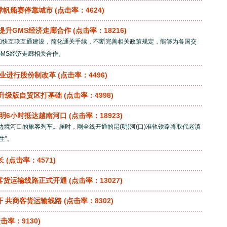
球帆船赛停靠城市
(点击率：4624)
提升GMS经济走廊合作
(点击率：18216)
加快互联互通建设，简化通关手续，不断完善相关政策规定，能够为各国交
MS经济走廊相关合作。
企业进行股份制改革
(点击率：4496)
为升级版自贸区打基础
(点击率：4998)
昆明6小时抵达越南河口
(点击率：18923)
边境河口的旅客列车。届时，刚全线开通的昆(明)河(口)准轨铁路将取代老滇
生”。
长
(点击率：4571)
客货运输线路正式开通
(点击率：13027)
开 共商客货运输线路
(点击率：8302)
击率：9130)