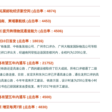
”拓展邮轮经济新空间
(点击率：4874)
至越南、柬埔寨航线
(点击率：4453)
列 提升跨境物流通道能力
(点击率：4506)
10日首发
(点击率：18016)
广铁集团、中铁集装箱公司、广州市口岸办、广州大顺发国际物流公司等联
祥口岸出关，经越南同登抵达该国首都河内，全程约为1200公里。
路有望五年内通车
(点击率：21752)
是铁路还是高速公路，广西的建设都取得了巨大成就。所有口岸都通了二级
高速公路连接。目前，友谊关和东兴口岸已开通高速公路，通往龙邦口岸的高
高速公路，今年年底将开工建设。 铁路方面，设计时速为250公里每小时
书也已获国家发改委批复。将于2017年前开工建设。
路有望五年内通车
(点击率：4500)
 增至每周7班
(点击率：4830)