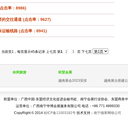
(点击率：8986)
要的交往通道
(点击率：9627)
际运输线路
(点击率：8941)
，当前页1，每页显示45条记录
上七页 第
1
2
3
页 下七页
休闲旅游
经贸会展
越南展会2023安排
越南展台搭建公
联盟单位：广西中国-东盟经济文化促进会秘书处、南宁会展行业协会、东盟商务
运营单位：广西南宁华博会展服务有限公司 电话：+86 771 4899330
CopyRight © 2014
桂ICP备11003182号
技术支持：
南宁烟寒网络公司