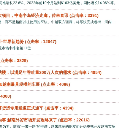
比增长22.6%。2022年前10个月达到6163亿美元，同比增长14.06%等。
大项目，中南半岛经济走廊，传来喜讯
(点击率：3391)
接，而不是越南以往使用的窄轨。中越双方强调，将尽快完成老街－河内－
上世界新趋势
(点击率：12647)
流市场中排名第11位
(点击率：3829)
楼，以满足年吞吐量200万人次的需求
(点击率：4954)
加越南最具规模的车展
(点击率：4066)
300)
寨货运专用通道正式通车
(点击率：4394)
为零 越南外贸市场开发攻略来了
(点击率：22616)
税降为零。随着“一带一路”的推进，越来越多的朋友们开始重视开发越南市场