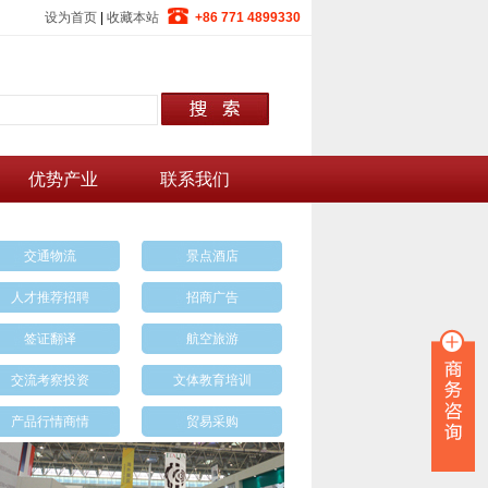
设为首页
|
收藏本站
+86 771 4899330
优势产业
联系我们
交通物流
景点酒店
人才推荐招聘
招商广告
签证翻译
航空旅游
交流考察投资
文体教育培训
产品行情商情
贸易采购