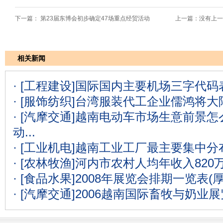
下一篇：
第23届东博会初步确定47场重点经贸活动
上一篇：没有上一
相关新闻
· [工程建设]
国际国内主要机场三字代码表
· [服饰纺织]
台湾服装代工企业儒鸿将大
· [汽摩交通]
越南电动车市场生意前景怎么
动...
· [工业机电]
越南工业工厂最主要集中分
· [农林牧渔]
河内市农村人均年收入820
· [食品水果]
2008年展览会排期一览表(
· [汽摩交通]
2006越南国际畜牧与奶业