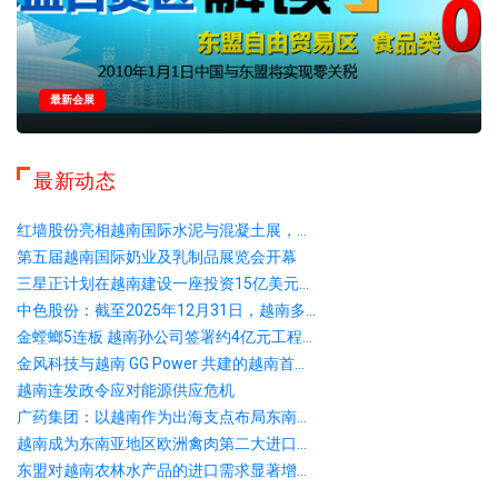
最新会展
最新动态
红墙股份亮相越南国际水泥与混凝土展，...
第五届越南国际奶业及乳制品展览会开幕
三星正计划在越南建设一座投资15亿美元...
中色股份：截至2025年12月31日，越南多...
金螳螂5连板 越南孙公司签署约4亿元工程...
金风科技与越南 GG Power 共建的越南首...
越南连发政令应对能源供应危机
广药集团：以越南作为出海支点布局东南...
越南成为东南亚地区欧洲禽肉第二大进口...
东盟对越南农林水产品的进口需求显著增...