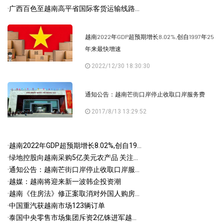
·
广西百色至越南高平省国际客货运输线路...
越南2022年GDP超预期增长8.02%,创自1997年25
年来最快增速
2022/12/30 18:30:30
通知公告：越南芒街口岸停止收取口岸服务费
2017/8/13 13:29:52
·
越南2022年GDP超预期增长8.02%,创自19...
·
绿地控股向越南采购5亿美元农产品 关注...
·
通知公告：越南芒街口岸停止收取口岸服...
·
越媒：越南将迎来新一波韩企投资潮
·
越南《住房法》修正案取消对外国人购房...
·
中国重汽获越南市场123辆订单
·
泰国中央零售市场集团斥资2亿铢进军越...