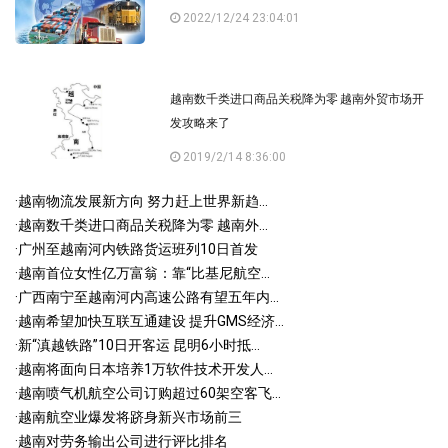
2022/12/24 23:04:01
越南数千类进口商品关税降为零 越南外贸市场开
发攻略来了
2019/2/14 8:36:00
·
越南物流发展新方向 努力赶上世界新趋...
·
越南数千类进口商品关税降为零 越南外...
·
广州至越南河内铁路货运班列10日首发
·
越南首位女性亿万富翁：靠“比基尼航空...
·
广西南宁至越南河内高速公路有望五年内...
·
越南希望加快互联互通建设 提升GMS经济...
·
新“滇越铁路”10日开客运 昆明6小时抵...
·
越南将面向日本培养1万软件技术开发人...
·
越南喷气机航空公司订购超过60架空客飞...
·
越南航空业爆发将跻身新兴市场前三
·
越南对劳务输出公司进行评比排名