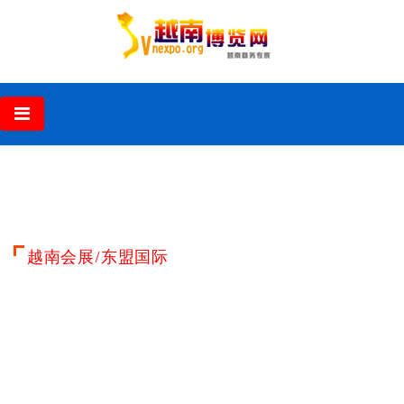
‹
›
越南会展/东盟国际