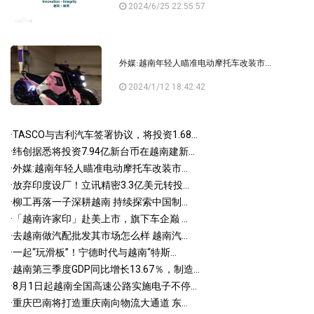
2024/6/25 22:55:57
外媒:越南年轻人瞄准电动摩托车改装市...
2024/1/12 18:42:42
·
TASCO与吉利汽车签署协议，将投资1.68...
·
纬创据悉将投资7.94亿新台币在越南建新...
·
外媒:越南年轻人瞄准电动摩托车改装市...
·
放弃印度设厂！立讯精密3.3亿美元转投...
·
柳工再落一子深耕越南 持续探索中国制...
·
「越南许家印」赴美上市，旗下车企巅 ...
·
去越南做汽配批发其市场怎么样 越南汽...
·
一起“玩滑板”！宁德时代与越南“特斯...
·
越南第三季度GDP同比增长13.67％，制造...
·
8月1日起越南全国高速公路实施电子不停...
·
重庆巴南将打造重庆南向物流大通道 东...