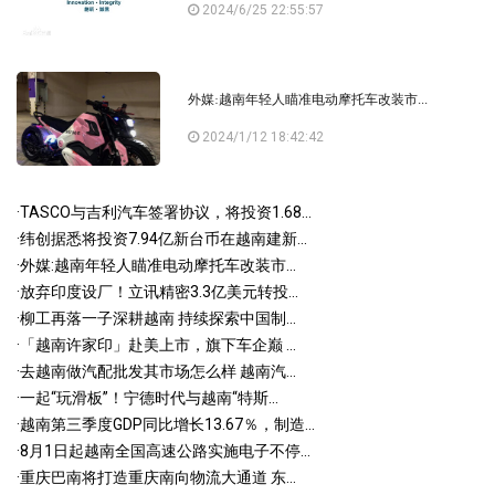
2024/6/25 22:55:57
外媒:越南年轻人瞄准电动摩托车改装市...
2024/1/12 18:42:42
·
TASCO与吉利汽车签署协议，将投资1.68...
·
纬创据悉将投资7.94亿新台币在越南建新...
·
外媒:越南年轻人瞄准电动摩托车改装市...
·
放弃印度设厂！立讯精密3.3亿美元转投...
·
柳工再落一子深耕越南 持续探索中国制...
·
「越南许家印」赴美上市，旗下车企巅 ...
·
去越南做汽配批发其市场怎么样 越南汽...
·
一起“玩滑板”！宁德时代与越南“特斯...
·
越南第三季度GDP同比增长13.67％，制造...
·
8月1日起越南全国高速公路实施电子不停...
·
重庆巴南将打造重庆南向物流大通道 东...