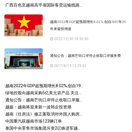
·
广西百色至越南高平省国际客货运输线路...
越南2022年GDP超预期增长8.02%,创自1997年25
年来最快增速
2022/12/30 18:30:30
通知公告：越南芒街口岸停止收取口岸服务费
2017/8/13 13:29:52
·
越南2022年GDP超预期增长8.02%,创自19...
·
绿地控股向越南采购5亿美元农产品 关注...
·
通知公告：越南芒街口岸停止收取口岸服...
·
越媒：越南将迎来新一波韩企投资潮
·
越南《住房法》修正案取消对外国人购房...
·
中国重汽获越南市场123辆订单
·
泰国中央零售市场集团斥资2亿铢进军越...