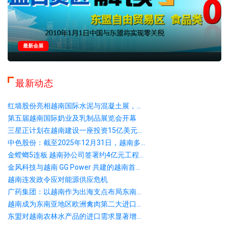
最新会展
最新动态
红墙股份亮相越南国际水泥与混凝土展，...
第五届越南国际奶业及乳制品展览会开幕
三星正计划在越南建设一座投资15亿美元...
中色股份：截至2025年12月31日，越南多...
金螳螂5连板 越南孙公司签署约4亿元工程...
金风科技与越南 GG Power 共建的越南首...
越南连发政令应对能源供应危机
广药集团：以越南作为出海支点布局东南...
越南成为东南亚地区欧洲禽肉第二大进口...
东盟对越南农林水产品的进口需求显著增...