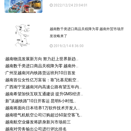
2022/12/24 23:04:01
越南数千类进口商品关税降为零 越南外贸市场开
发攻略来了
2019/2/14 8:36:00
·
越南物流发展新方向 努力赶上世界新趋...
·
越南数千类进口商品关税降为零 越南外...
·
广州至越南河内铁路货运班列10日首发
·
越南首位女性亿万富翁：靠“比基尼航空...
·
广西南宁至越南河内高速公路有望五年内...
·
越南希望加快互联互通建设 提升GMS经济...
·
新“滇越铁路”10日开客运 昆明6小时抵...
·
越南将面向日本培养1万软件技术开发人...
·
越南喷气机航空公司订购超过60架空客飞...
·
越南航空业爆发将跻身新兴市场前三
·
越南对劳务输出公司进行评比排名