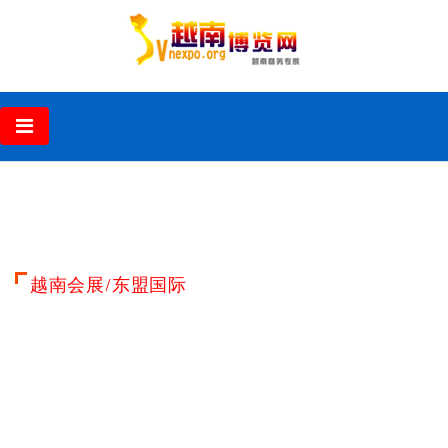
‹
›
越南会展/东盟国际