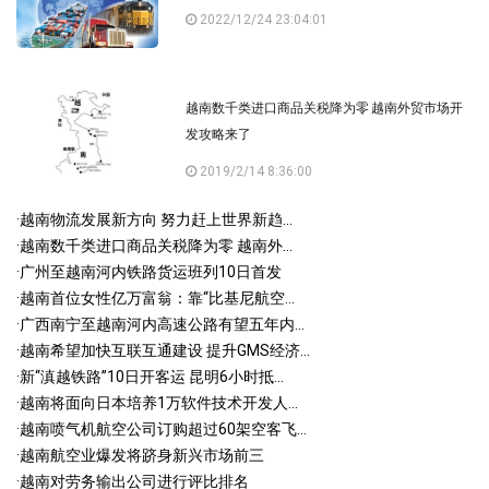
2022/12/24 23:04:01
越南数千类进口商品关税降为零 越南外贸市场开
发攻略来了
2019/2/14 8:36:00
·
越南物流发展新方向 努力赶上世界新趋...
·
越南数千类进口商品关税降为零 越南外...
·
广州至越南河内铁路货运班列10日首发
·
越南首位女性亿万富翁：靠“比基尼航空...
·
广西南宁至越南河内高速公路有望五年内...
·
越南希望加快互联互通建设 提升GMS经济...
·
新“滇越铁路”10日开客运 昆明6小时抵...
·
越南将面向日本培养1万软件技术开发人...
·
越南喷气机航空公司订购超过60架空客飞...
·
越南航空业爆发将跻身新兴市场前三
·
越南对劳务输出公司进行评比排名