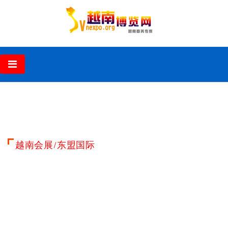
‹
›
越南会展/东盟国际