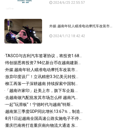
2024/6/25 22:55:57
外媒:越南年轻人瞄准电动摩托车改装市...
2024/1/12 18:42:42
·
TASCO与吉利汽车签署协议，将投资1.68...
·
纬创据悉将投资7.94亿新台币在越南建新...
·
外媒:越南年轻人瞄准电动摩托车改装市...
·
放弃印度设厂！立讯精密3.3亿美元转投...
·
柳工再落一子深耕越南 持续探索中国制...
·
「越南许家印」赴美上市，旗下车企巅 ...
·
去越南做汽配批发其市场怎么样 越南汽...
·
一起“玩滑板”！宁德时代与越南“特斯...
·
越南第三季度GDP同比增长13.67％，制造...
·
8月1日起越南全国高速公路实施电子不停...
·
重庆巴南将打造重庆南向物流大通道 东...