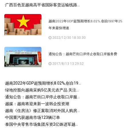
·
广西百色至越南高平省国际客货运输线路...
越南2022年GDP超预期增长8.02%,创自1997年25
年来最快增速
2022/12/30 18:30:30
通知公告：越南芒街口岸停止收取口岸服务费
2017/8/13 13:29:52
·
越南2022年GDP超预期增长8.02%,创自19...
·
绿地控股向越南采购5亿美元农产品 关注...
·
通知公告：越南芒街口岸停止收取口岸服...
·
越媒：越南将迎来新一波韩企投资潮
·
越南《住房法》修正案取消对外国人购房...
·
中国重汽获越南市场123辆订单
·
泰国中央零售市场集团斥资2亿铢进军越...