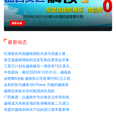
最新会展
最新动态
红墙股份亮相越南国际水泥与混凝土展，...
第五届越南国际奶业及乳制品展览会开幕
三星正计划在越南建设一座投资15亿美元...
中色股份：截至2025年12月31日，越南多...
金螳螂5连板 越南孙公司签署约4亿元工程...
金风科技与越南 GG Power 共建的越南首...
越南连发政令应对能源供应危机
广药集团：以越南作为出海支点布局东南...
越南成为东南亚地区欧洲禽肉第二大进口...
东盟对越南农林水产品的进口需求显著增...