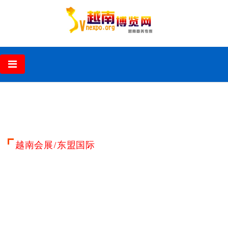
‹
›
越南会展/东盟国际