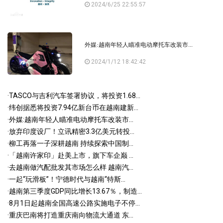
2024/6/25 22:55:57
外媒:越南年轻人瞄准电动摩托车改装市...
2024/1/12 18:42:42
·
TASCO与吉利汽车签署协议，将投资1.68...
·
纬创据悉将投资7.94亿新台币在越南建新...
·
外媒:越南年轻人瞄准电动摩托车改装市...
·
放弃印度设厂！立讯精密3.3亿美元转投...
·
柳工再落一子深耕越南 持续探索中国制...
·
「越南许家印」赴美上市，旗下车企巅 ...
·
去越南做汽配批发其市场怎么样 越南汽...
·
一起“玩滑板”！宁德时代与越南“特斯...
·
越南第三季度GDP同比增长13.67％，制造...
·
8月1日起越南全国高速公路实施电子不停...
·
重庆巴南将打造重庆南向物流大通道 东...