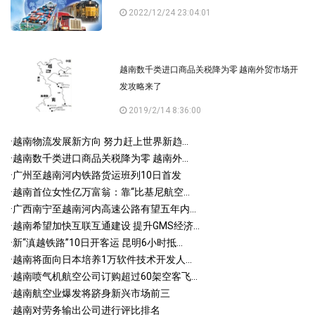
2022/12/24 23:04:01
越南数千类进口商品关税降为零 越南外贸市场开
发攻略来了
2019/2/14 8:36:00
·
越南物流发展新方向 努力赶上世界新趋...
·
越南数千类进口商品关税降为零 越南外...
·
广州至越南河内铁路货运班列10日首发
·
越南首位女性亿万富翁：靠“比基尼航空...
·
广西南宁至越南河内高速公路有望五年内...
·
越南希望加快互联互通建设 提升GMS经济...
·
新“滇越铁路”10日开客运 昆明6小时抵...
·
越南将面向日本培养1万软件技术开发人...
·
越南喷气机航空公司订购超过60架空客飞...
·
越南航空业爆发将跻身新兴市场前三
·
越南对劳务输出公司进行评比排名