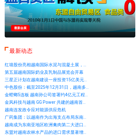
最新会展
最新动态
红墙股份亮相越南国际水泥与混凝土展，...
第五届越南国际奶业及乳制品展览会开幕
三星正计划在越南建设一座投资15亿美元...
中色股份：截至2025年12月31日，越南多...
金螳螂5连板 越南孙公司签署约4亿元工程...
金风科技与越南 GG Power 共建的越南首...
越南连发政令应对能源供应危机
广药集团：以越南作为出海支点布局东南...
越南成为东南亚地区欧洲禽肉第二大进口...
东盟对越南农林水产品的进口需求显著增...