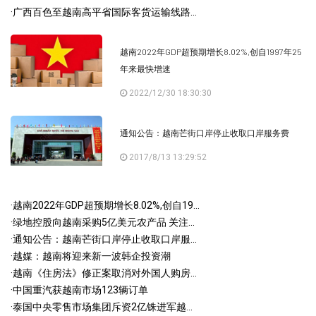
·
广西百色至越南高平省国际客货运输线路...
越南2022年GDP超预期增长8.02%,创自1997年25
年来最快增速
2022/12/30 18:30:30
通知公告：越南芒街口岸停止收取口岸服务费
2017/8/13 13:29:52
·
越南2022年GDP超预期增长8.02%,创自19...
·
绿地控股向越南采购5亿美元农产品 关注...
·
通知公告：越南芒街口岸停止收取口岸服...
·
越媒：越南将迎来新一波韩企投资潮
·
越南《住房法》修正案取消对外国人购房...
·
中国重汽获越南市场123辆订单
·
泰国中央零售市场集团斥资2亿铢进军越...