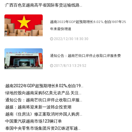
·
广西百色至越南高平省国际客货运输线路...
越南2022年GDP超预期增长8.02%,创自1997年25
年来最快增速
2022/12/30 18:30:30
通知公告：越南芒街口岸停止收取口岸服务费
2017/8/13 13:29:52
·
越南2022年GDP超预期增长8.02%,创自19...
·
绿地控股向越南采购5亿美元农产品 关注...
·
通知公告：越南芒街口岸停止收取口岸服...
·
越媒：越南将迎来新一波韩企投资潮
·
越南《住房法》修正案取消对外国人购房...
·
中国重汽获越南市场123辆订单
·
泰国中央零售市场集团斥资2亿铢进军越...