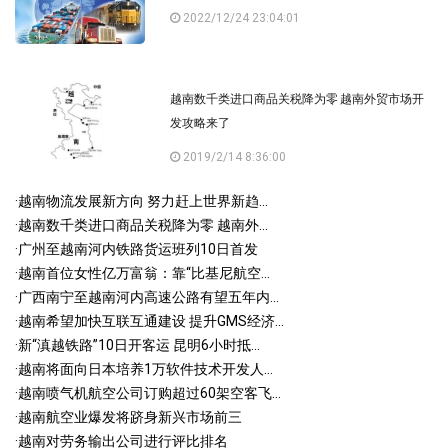
2022/12/24 23:04:01
越南数千类进口商品关税降为零 越南外贸市场开
发攻略来了
2019/2/14 8:36:00
·
越南物流发展新方向 努力赶上世界新趋...
·
越南数千类进口商品关税降为零 越南外...
·
广州至越南河内铁路货运班列10日首发
·
越南首位女性亿万富翁：靠“比基尼航空...
·
广西南宁至越南河内高速公路有望五年内...
·
越南希望加快互联互通建设 提升GMS经济...
·
新“滇越铁路”10日开客运 昆明6小时抵...
·
越南将面向日本培养1万软件技术开发人...
·
越南喷气机航空公司订购超过60架空客飞...
·
越南航空业爆发将跻身新兴市场前三
·
越南对劳务输出公司进行评比排名