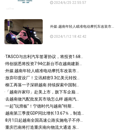
2024/6/25 22:55:57
外媒:越南年轻人瞄准电动摩托车改装市...
2024/1/12 18:42:42
·
TASCO与吉利汽车签署协议，将投资1.68...
·
纬创据悉将投资7.94亿新台币在越南建新...
·
外媒:越南年轻人瞄准电动摩托车改装市...
·
放弃印度设厂！立讯精密3.3亿美元转投...
·
柳工再落一子深耕越南 持续探索中国制...
·
「越南许家印」赴美上市，旗下车企巅 ...
·
去越南做汽配批发其市场怎么样 越南汽...
·
一起“玩滑板”！宁德时代与越南“特斯...
·
越南第三季度GDP同比增长13.67％，制造...
·
8月1日起越南全国高速公路实施电子不停...
·
重庆巴南将打造重庆南向物流大通道 东...