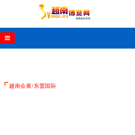
‹
›
越南会展/东盟国际