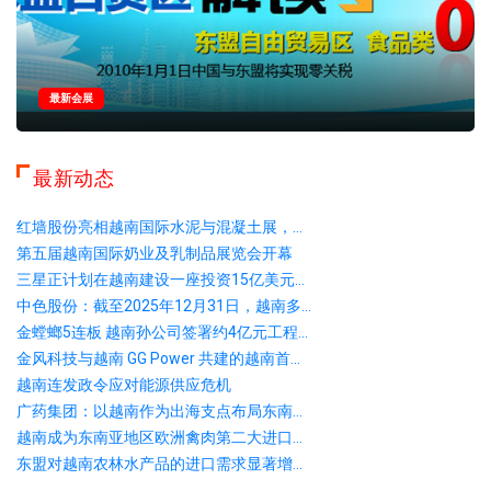
最新会展
最新动态
红墙股份亮相越南国际水泥与混凝土展，...
第五届越南国际奶业及乳制品展览会开幕
三星正计划在越南建设一座投资15亿美元...
中色股份：截至2025年12月31日，越南多...
金螳螂5连板 越南孙公司签署约4亿元工程...
金风科技与越南 GG Power 共建的越南首...
越南连发政令应对能源供应危机
广药集团：以越南作为出海支点布局东南...
越南成为东南亚地区欧洲禽肉第二大进口...
东盟对越南农林水产品的进口需求显著增...