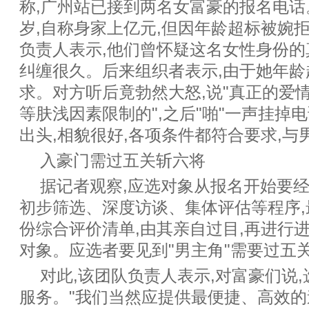
称,广州站已接到两名女富豪的报名电话
岁,自称身家上亿元,但因年龄超标被婉
负责人表示,他们曾怀疑这名女性身份的
纠缠很久。后来组织者表示,由于她年龄
求。对方听后竟勃然大怒,说"真正的爱
等肤浅因素限制的",之后"啪"一声挂掉
出头,相貌很好,各项条件都符合要求,与
入豪门需过五关斩六将
据记者观察,应选对象从报名开始要
初步筛选、深度访谈、集体评估等程序,
份综合评价清单,由其亲自过目,再进行
对象。应选者要见到"男主角"需要过五
对此,该团队负责人表示,对富豪们说
服务。"我们当然应提供最便捷、高效的