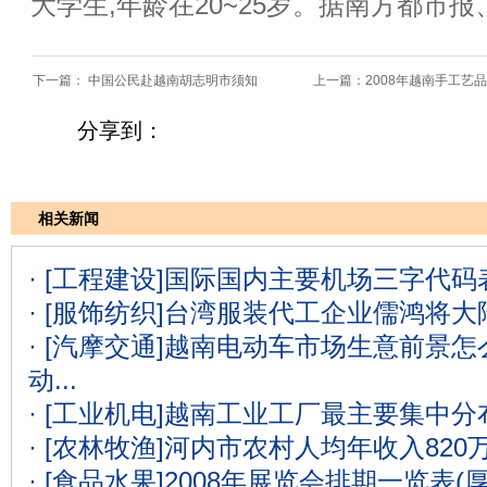
大学生,年龄在20~25岁。据南方都市
下一篇：
中国公民赴越南胡志明市须知
上一篇：
2008年越南手工艺
分享到：
相关新闻
· [工程建设]
国际国内主要机场三字代码表
· [服饰纺织]
台湾服装代工企业儒鸿将大
· [汽摩交通]
越南电动车市场生意前景怎么
动...
· [工业机电]
越南工业工厂最主要集中分
· [农林牧渔]
河内市农村人均年收入820
· [食品水果]
2008年展览会排期一览表(