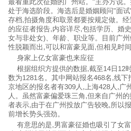
最看重此次征婚的广州站。"主办方说。
处于海选阶段。海选后是婚姻顾问"面试
存档,拍摄角度和取景都要按规定做。
的应征者报告,内容详尽,包括学历、婚
女与非处女)、年龄、职业等。目前广州
性脱颖而出,可以和富豪见面,但相见时
身家上亿女富豪也来应征
根据组织方提供的数据,截至14日12
数为1281名。其中网站报名468名,线下
京地区的报名者有309人,上海428人,广州
人。虽然富豪偏爱珠三角,但来自广州
者表示,由于在广州投放广告较晚,所以
前增长势头强劲。
有意思的是,男富豪征婚也吸引了女