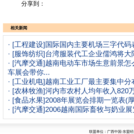
分享到：
相关新闻
· [工程建设]
国际国内主要机场三字代码表
· [服饰纺织]
台湾服装代工企业儒鸿将大
· [汽摩交通]
越南电动车市场生意前景怎么
车展会带你...
· [工业机电]
越南工业工厂最主要集中分
· [农林牧渔]
河内市农村人均年收入820
· [食品水果]
2008年展览会排期一览表(
· [汽摩交通]
2006越南国际畜牧与奶业
联盟单位：广西中国-东盟