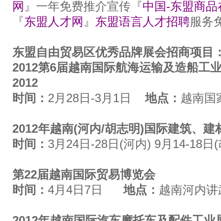
网
』一年免费推介宣传『
中国-
东盟
商品
『
东盟人才网
』
东盟语言人才招聘
服务
东盟自由贸易区优秀品牌展会招商项目
2012
第
6
届越南国际航海运输及造船工
2012
时间：
2月
28日
-3月
1日
地点：
越南国
2012
年越南
(
河内
/
胡志明
)
国际建筑、建
时间：
3月
24日-28日(河内) 9月14-18日
第
22届越南国际贸易博览会
时间
：
4月
4日7日
地点
：
越南河内讲
2012
年越南国际汽车摩托车及配件工业