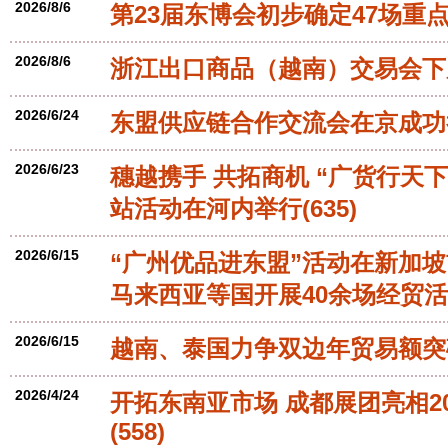
2026/8/6
第23届东博会初步确定47场重
2026/8/6
浙江出口商品（越南）交易会下
2026/6/24
东盟供应链合作交流会在京成功
2026/6/23
穗越携手 共拓商机 “广货行天
站活动在河内举行
(635)
2026/6/15
“广州优品进东盟”活动在新加坡
马来西亚等国开展40余场经贸活
2026/6/15
越南、泰国力争双边年贸易额突破 
2026/4/24
开拓东南亚市场 成都展团亮相2
(558)