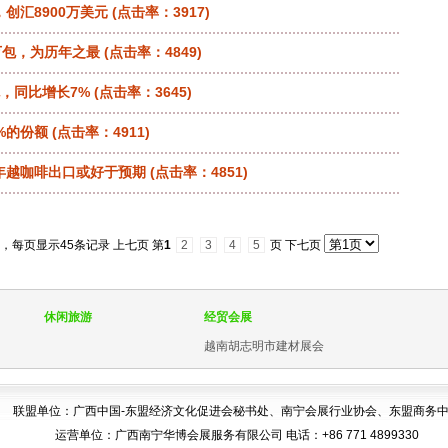
，创汇8900万美元
(点击率：3917)
万包，为历年之最
(点击率：4849)
包，同比增长7%
(点击率：3645)
%的份额
(点击率：4911)
年越咖啡出口或好于预期
(点击率：4851)
1，每页显示45条记录
上七页 第
1
2
3
4
5
页 下七页
休闲旅游
经贸会展
越南胡志明市建材展会
联盟单位：广西中国-东盟经济文化促进会秘书处、南宁会展行业协会、东盟商务
运营单位：广西南宁华博会展服务有限公司 电话：+86 771 4899330