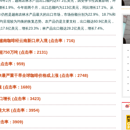
26年2月，越南农林水产品出口额约达47.1亿美元，因受季节性因素影响，环
期增长1.9%。今年前两个月，出口总额约为113亿美元，同比增长17.1%。从
仍然是越南农林水产品最大的出口市场，市场份额分别为22.9%、18.7%和
品均呈现较为均衡的恢复态势。农产品仍是主要支柱，出口额达60.9亿美元，
17.6亿美元，增长23.3%；林产品出口额达28.2亿美元，增长7.4%。
 越南咖啡经云南新口岸入境
(点击率：716)
-
超750万吨
(点击率：2131)
-
-
(点击率：959)
-
来最严重干旱全球咖啡价格或上涨
(点击率：2748)
-
-
涨
(点击率：1680)
-
出口增长
(点击率：3423)
吨大米
(点击率：3954)
击率：3909)