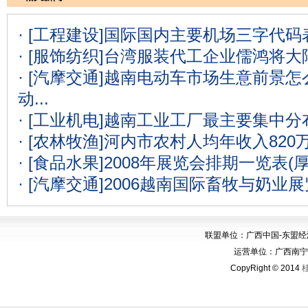
· [工程建设]
国际国内主要机场三字代码表
· [服饰纺织]
台湾服装代工企业儒鸿将大
· [汽摩交通]
越南电动车市场生意前景怎么
动...
· [工业机电]
越南工业工厂最主要集中分
· [农林牧渔]
河内市农村人均年收入820
· [食品水果]
2008年展览会排期一览表(
· [汽摩交通]
2006越南国际畜牧与奶业
联盟单位：广西中国-东盟
运营单位：广西南宁华博
CopyRight © 2014
桂