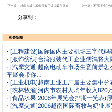
下一篇：
越南拟减少30%行政手续以吸引外资
上一篇：
不可跳过广告
分享到：
相关新闻
· [工程建设]
国际国内主要机场三字代码表
· [服饰纺织]
台湾服装代工企业儒鸿将大
· [汽摩交通]
越南电动车市场生意前景怎么
车展会带你...
· [工业机电]
越南工业工厂最主要集中分
· [农林牧渔]
河内市农村人均年收入820
· [食品水果]
2008年展览会排期一览表(
· [汽摩交通]
2006越南国际畜牧与奶业