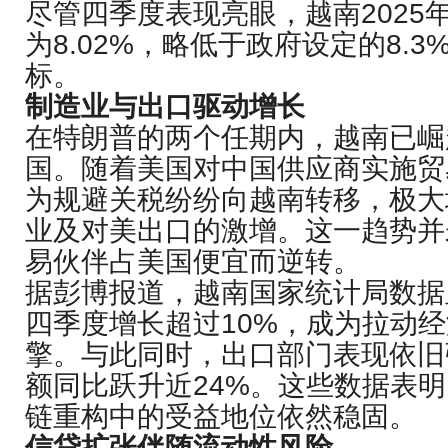
尽管四季度表现亮眼，越南2025
为8.02%，略低于政府设定的8.3
标。
制造业与出口驱动增长
在特朗普的两个任期内，越南已崛
国。随着美国对中国供应商实施贸
为规避关税纷纷向越南转移，极大
业及对美出口的激增。这一趋势并
易伙伴占美国便宜而逆转。
据彭博报道，越南国家统计局数据
四季度增长超过10%，成为拉动
擎。与此同时，出口部门表现依旧
额同比跃升近24%。这些数据表
链重构中的受益地位依然稳固。
信贷扩张伴随流动性风险