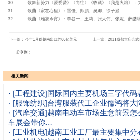
30
歌舞新势力《爱爱爱》《向往》《收藏》《我是火焰》 ：
31
歌曲《家在心里》：雷佳、师鹏、吴娜、徐子崴
32
歌曲《难忘今宵》：李谷一、王莉、张大伟、张妮、薛皓
下一篇：
今年1月份越南出口约60亿美元
上一篇：
2011成都大庙会
分享到：
相关新闻
· [工程建设]
国际国内主要机场三字代码表
· [服饰纺织]
台湾服装代工企业儒鸿将大
· [汽摩交通]
越南电动车市场生意前景怎么
车展会带你...
· [工业机电]
越南工业工厂最主要集中分