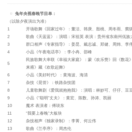
兔年央视春晚节目单：
（以除夕夜演出为准）
1
开场歌舞《回家过年》：董洁、韩庚、殷桃、周冬雨、窦
2
歌曲《天蓝蓝》：演唱：宋祖英 表演：贵州省东南州佤族
3
群口相声《专家指导》：姜昆、戴志诚、郑健、周炜、李
4
小品《午夜电话亭》：李小冉、邵峰
民族歌舞大串联《幸福大家庭》：蒙《欢乐赞》回《数花
5
来甫》藏《欢歌起舞》
6
小品《美好时代》：黄海波、海清
7
杂技《晃管》：铁路杂技团
8
儿童歌舞剧《爱我就抱抱我》：演唱：林妙可、仔仔、豆豆
9
小品《“聪明”丈夫》：黄宏、陈数、孙涛、凯丽
10
魔术 表演者：傅琰东
11
“我要上春晚”大板块
12
杂技相声《独家录制》：李菁、何云伟
13
歌曲《兰亭序》：周杰伦