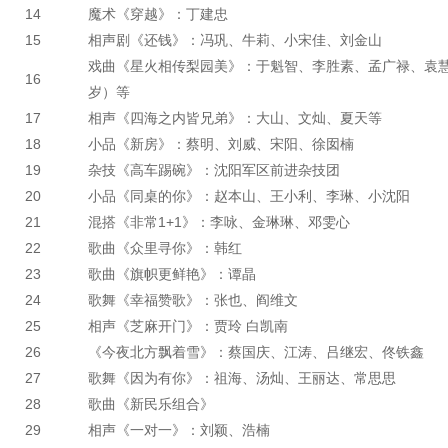
14
魔术《穿越》：丁建忠
15
相声剧《还钱》：冯巩、牛莉、小宋佳、刘金山
戏曲《星火相传梨园美》：于魁智、李胜素、孟广禄、袁慧
16
岁）等
17
相声《四海之内皆兄弟》：大山、文灿、夏天等
18
小品《新房》：蔡明、刘威、宋阳、徐囡楠
19
杂技《高车踢碗》：沈阳军区前进杂技团
20
小品《同桌的你》：赵本山、王小利、李琳、小沈阳
21
混搭《非常1+1》：李咏、金琳琳、邓雯心
22
歌曲《众里寻你》：韩红
23
歌曲《旗帜更鲜艳》：谭晶
24
歌舞《幸福赞歌》：张也、阎维文
25
相声《芝麻开门》：贾玲 白凯南
26
《今夜北方飘着雪》：蔡国庆、江涛、吕继宏、佟铁鑫
27
歌舞《因为有你》：祖海、汤灿、王丽达、常思思
28
歌曲《新民乐组合》
29
相声《一对一》：刘颖、浩楠