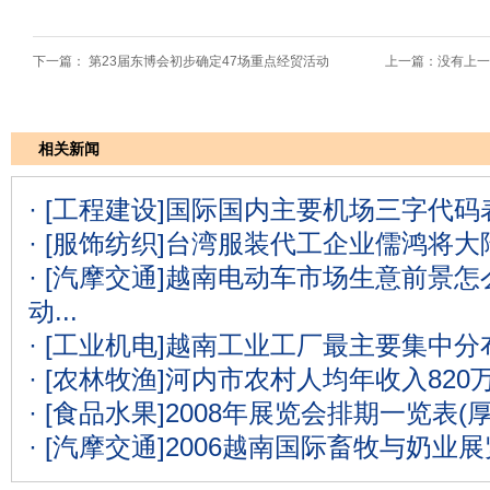
下一篇：
第23届东博会初步确定47场重点经贸活动
上一篇：没有上一
相关新闻
· [工程建设]
国际国内主要机场三字代码表
· [服饰纺织]
台湾服装代工企业儒鸿将大
· [汽摩交通]
越南电动车市场生意前景怎么
动...
· [工业机电]
越南工业工厂最主要集中分
· [农林牧渔]
河内市农村人均年收入820
· [食品水果]
2008年展览会排期一览表(
· [汽摩交通]
2006越南国际畜牧与奶业